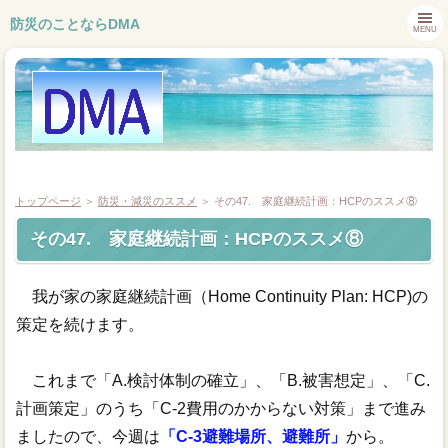
防災のことならDMA
MENU
トップページ
＞
防災・減災のススメ
＞
その47. 家庭継続計画：HCPのススメ⑧
その47. 家庭継続計画：HCPのススメ⑧
トップページ
我が家の家庭継続計画（Home Continuity Plan: HCP)の
会社概要
策定を続けます。
業務内容
これまで「A.検討体制の確立」、「B.被害想定」、「C.
お問合せ
計画策定」のうち「C-2費用のかからない対策」まで進み
ましたので、今週は
「C-3避難場所、避難所」
から。