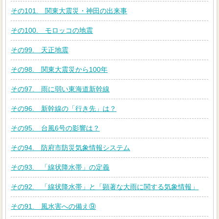
その101. 関東大震災・神田の出来事
その100. モロッコの地震
その99. 天正地震
その98. 関東大震災から100年
その97. 雨に弱い東海道新幹線
その96. 新幹線の「行き先」は？
その95. 台風6号の影響は？
その94. 防府市防災気象情報システム
その93. 「線状降水帯」の定義
その92. 「線状降水帯」と「顕著な大雨に関する気象情報」
その91. 風水害への備え⑨