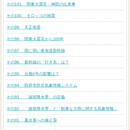
その101. 関東大震災・神田の出来事
その100. モロッコの地震
その99. 天正地震
その98. 関東大震災から100年
その97. 雨に弱い東海道新幹線
その96. 新幹線の「行き先」は？
その95. 台風6号の影響は？
その94. 防府市防災気象情報システム
その93. 「線状降水帯」の定義
その92. 「線状降水帯」と「顕著な大雨に関する気象情報」
その91. 風水害への備え⑨