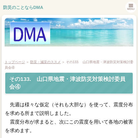
防災のことならDMA
MENU
トップページ
＞
防災・減災のススメ
＞
その133. 山口県地震・津波防災対策検討委
員会④
その133. 山口県地震・津波防災対策検討委員
トップページ
会④
会社概要
先週は様々な仮定（それも大胆な）を使って、震度分布
業務内容
を求める所まで説明しました。
震度分布が求まると、次にこの震度を用いて各地の被害
お問合せ
を求めます。