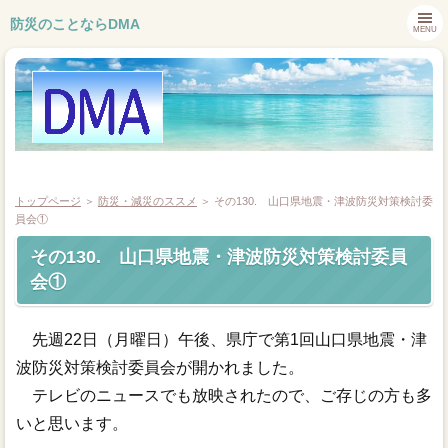
防災のことならDMA
MENU
トップページ
＞
防災・減災のススメ
＞
その130. 山口県地震・津波防災対策検討委
員会①
その130. 山口県地震・津波防災対策検討委員
トップページ
会①
会社概要
先週22日（月曜日）午後、県庁で第1回山口県地震・津
業務内容
波防災対策検討委員会が開かれました。
テレビのニュースでも放映されたので、ご存じの方も多
お問合せ
いと思います。