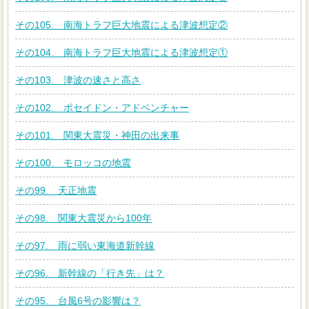
その105. 南海トラフ巨大地震による津波想定②
その104. 南海トラフ巨大地震による津波想定①
その103. 津波の速さと高さ
その102. ポセイドン・アドベンチャー
その101. 関東大震災・神田の出来事
その100. モロッコの地震
その99. 天正地震
その98. 関東大震災から100年
その97. 雨に弱い東海道新幹線
その96. 新幹線の「行き先」は？
その95. 台風6号の影響は？