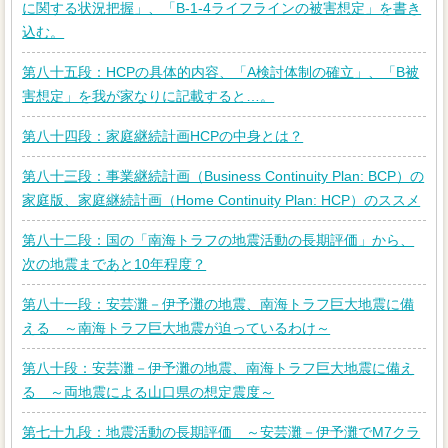
に関する状況把握」、「B-1-4ライフラインの被害想定」を書き
込む。
第八十五段：HCPの具体的内容、「A検討体制の確立」、「B被
害想定」を我が家なりに記載すると…。
第八十四段：家庭継続計画HCPの中身とは？
第八十三段：事業継続計画（Business Continuity Plan: BCP）の
家庭版、家庭継続計画（Home Continuity Plan: HCP）のススメ
第八十二段：国の「南海トラフの地震活動の長期評価」から、
次の地震まであと10年程度？
第八十一段：安芸灘－伊予灘の地震、南海トラフ巨大地震に備
える ～南海トラフ巨大地震が迫っているわけ～
第八十段：安芸灘－伊予灘の地震、南海トラフ巨大地震に備え
る ～両地震による山口県の想定震度～
第七十九段：地震活動の長期評価 ～安芸灘－伊予灘でM7クラ