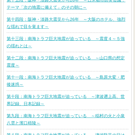
第十五段：阪神・淡路大震災から26年 ～日米都市防災会議：
テーマ「次の地震に備えて」のその朝に～
第十四段：阪神・淡路大震災から26年 ～大阪のホテル、強烈
な揺れで目を覚ます～
第十三段：南海トラフ巨大地震が迫っている ～震度４～５強
の揺れとは～
第十二段：南海トラフ巨大地震が迫っている ～山口県の想定
震度～
第十一段：南海トラフ巨大地震が迫っている ～島原大変・肥
後迷惑～
第十段：南海トラフ巨大地震が迫っている ～津波遡上高、世
界記録、日本記録～
第九段：南海トラフ巨大地震が迫っている ～稲村の火と小泉
八雲と濱口梧陵～