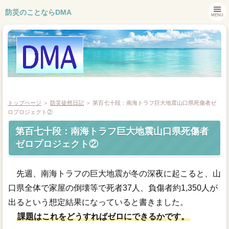
防災のことならDMA
MENU
トップページ
＞
防災徒然日記
＞
第百七十段：南海トラフ巨大地震山口県死傷者ゼ
ロプロジェクト②
第百七十段：南海トラフ巨大地震山口県死傷者
トップページ
ゼロプロジェクト②
会社概要
先週、南海トラフの巨大地震が冬の深夜に起こると、山
業務内容
口県全体で家屋の倒壊等で死者37人、負傷者約1,350人が
出るという想定結果になっていると書きました。
お問合せ
課題はこれをどうすればゼロにできるかです。