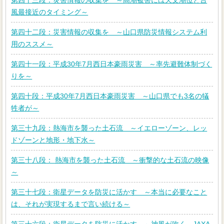
第四十三段：災害情報の収集を ～高潮被害には天文潮位と台
風最接近のタイミング～
第四十二段：災害情報の収集を ～山口県防災情報システム利
用のススメ～
第四十一段：平成30年7月西日本豪雨災害 ～率先避難体制づく
りを～
第四十段：平成30年7月西日本豪雨災害 ～山口県でも3名の犠
牲者が～
第三十九段：熱海市を襲った土石流 ～イエローゾーン、レッ
ドゾーンと地形・地下水～
第三十八段： 熱海市を襲った土石流 ～衝撃的な土石流の映像
～
第三十七段：衛星データを防災に活かす ～本当に必要なこと
は、それが実現するまで言い続ける～