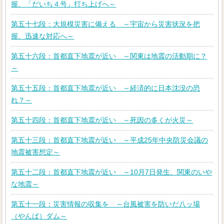
握、「だいち４号」打ち上げへ～
第五十七段：大規模災害に備える ～宇宙から災害状況を把
握、迅速な対応へ～
第五十六段：首都直下地震が近い ～関東は地震の活動期に？
～
第五十五段：首都直下地震が近い ～経済的に日本沈没の恐
れ？～
第五十四段：首都直下地震が近い ～死因の多くが火災～
第五十三段：首都直下地震が近い ～平成25年中央防災会議の
地震被害想定～
第五十二段：首都直下地震が近い ～10月7日発生、関東のいや
な地震～
第五十一段：災害情報の収集を ～台風被害を防いだ八ッ場
（やんば）ダム～